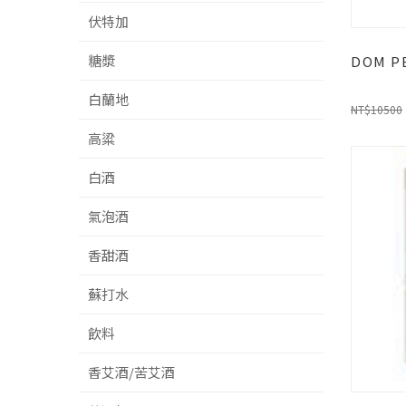
伏特加
糖漿
DOM P
白蘭地
NT$10500
高粱
白酒
氣泡酒
香甜酒
蘇打水
飲料
香艾酒/苦艾酒