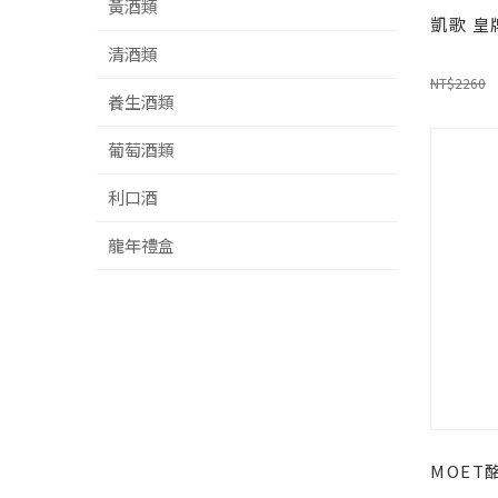
黃酒類
凱歌 皇
清酒類
NT$2260
養生酒類
葡萄酒類
利口酒
龍年禮盒
MOET