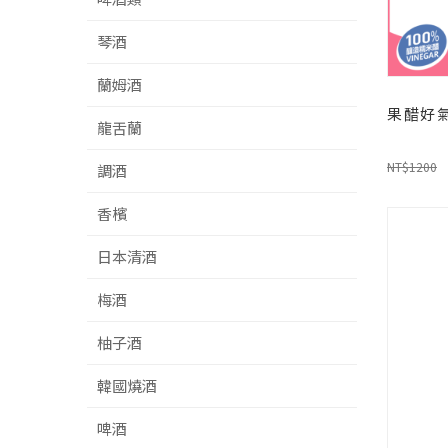
琴酒
蘭姆酒
果醋好氣
龍舌蘭
NT$1200
調酒
香檳
日本清酒
梅酒
柚子酒
韓國燒酒
啤酒