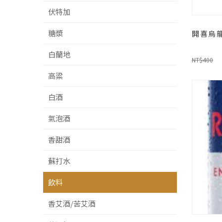
伏特加
糖漿
開喜烏龍茶
白蘭地
NT$400
高粱
白酒
氣泡酒
香甜酒
蘇打水
飲料
香艾酒/苦艾酒