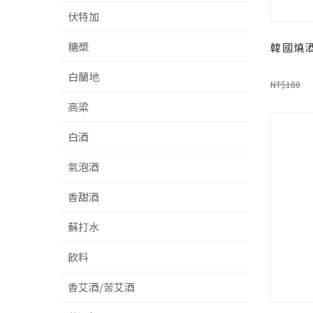
伏特加
糖漿
韓國燒酒
白蘭地
NT$180
高粱
白酒
氣泡酒
香甜酒
蘇打水
飲料
香艾酒/苦艾酒