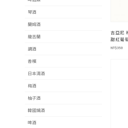
琴酒
蘭姆酒
吉亞尼 
龍舌蘭
甜紅葡
NT$350
調酒
香檳
日本清酒
梅酒
柚子酒
韓國燒酒
啤酒