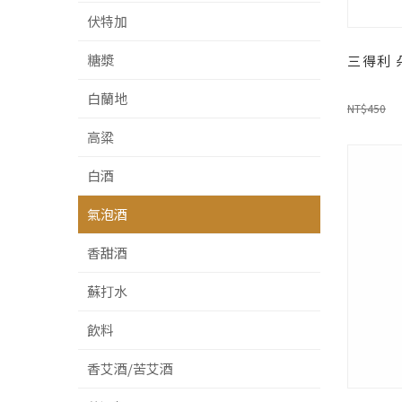
伏特加
糖漿
三得利 
白蘭地
NT$450
高粱
白酒
氣泡酒
香甜酒
蘇打水
飲料
香艾酒/苦艾酒