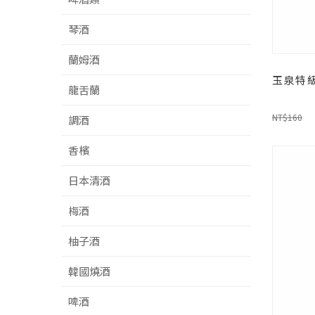
琴酒
蘭姆酒
玉泉特級
龍舌蘭
NT$160
調酒
香檳
日本清酒
梅酒
柚子酒
韓國燒酒
啤酒