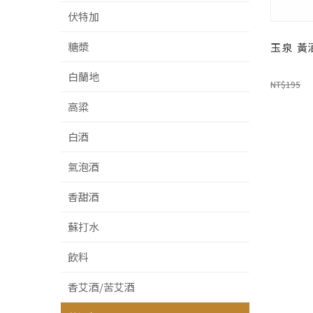
伏特加
糖漿
玉泉 黃酒
白蘭地
NT$195
高粱
白酒
氣泡酒
香甜酒
蘇打水
飲料
香艾酒/苦艾酒