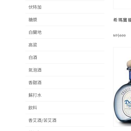
伏特加
糖漿
希瑪竇龍
白蘭地
NT$600
高粱
白酒
氣泡酒
香甜酒
蘇打水
飲料
香艾酒/苦艾酒