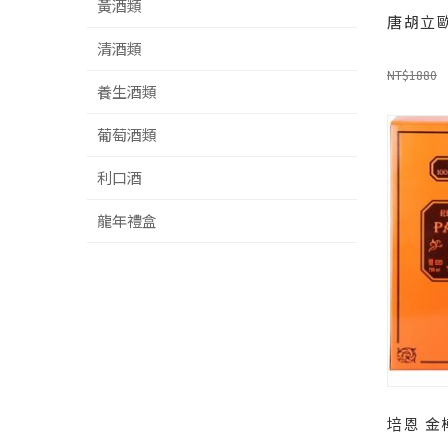
黃酒類
唐胡立歐龍
清酒類
NT$1880
養生酒類
葡萄酒類
利口酒
龍年禮盒
培恩 金