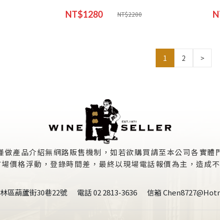
NT$1280
N
NT$2200
1
2
>
僅做產品介紹無網路販售機制，如若欲購買請至本公司各實體
價格浮動，登錄時間差，最終以現場電話報價為主，造成不便敬請見
林區葫蘆街30巷22號
電話 02 2813-3636
信箱 Chen8727@hotm