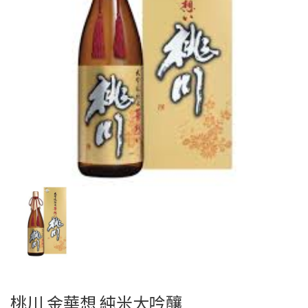
桃川 金華想 純米大吟釀