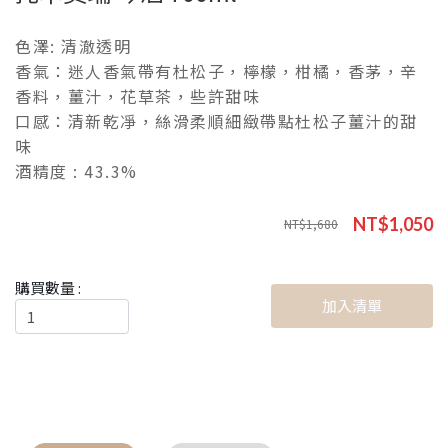
色澤: 清澈透明
香氣：迷人香氣帶有杜松子，檸檬，柑橘，香茅，辛
香料，薑汁，花草茶，些許甜味
口感：清新乾凈，絲滑柔順細緻帶點杜松子薑汁的甜
味
酒精度 : 43.3%
NT$1,050
NT$1,680
購買數量 :
加入清單