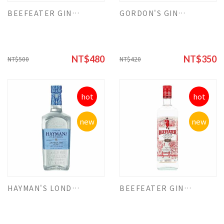
BEEFEATER GIN英人琴酒 700ml
GORDON'S GIN高登琴酒
NT$480
NT$350
NT$500
NT$420
hot
hot
new
new
HAYMAN'S LONDON DRY GIN海曼 琴酒
BEEFEATER GIN英人琴酒1000ml