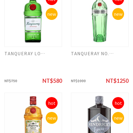
new
new
TANQUERAY LONDON DRY GIN 坦奎瑞 琴酒
TANQUERAY NO.10 GIN 坦奎瑞 NO.10琴酒
NT$580
NT$1250
NT$750
NT$1000
hot
hot
new
new