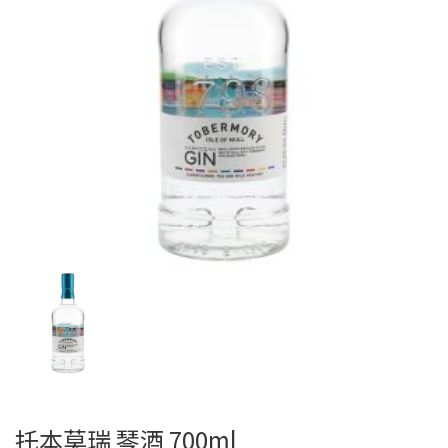
托本莫瑞 琴酒 700ml