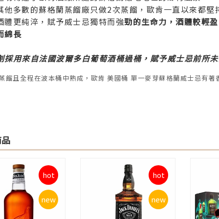
其他多數的蘇格蘭蒸餾廠只做2次蒸餾，歐肯一直以來都堅持
酒體更純淬，賦予威士忌獨特而強
勁的生命力，酒體較輕盈
而綿長
創採用來自法國波爾多白葡萄酒桶過桶，賦予威士忌前所未
蒸餾且全程在波本桶中熟成，歐肯 美國桶 單一麥芽蘇格蘭威士忌有
商品
hot
hot
new
new