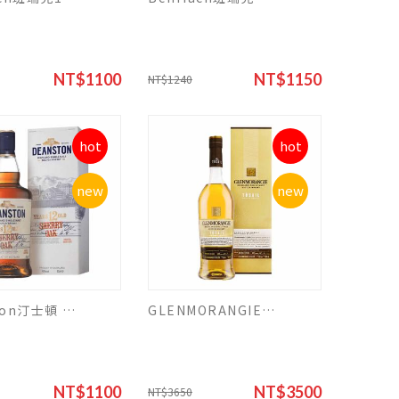
NT$1100
NT$1150
NT$1240
hot
hot
new
new
Deanston汀士頓 雪莉桶12 年
GLENMORANGIE格蘭傑TUSAIL 700ml
NT$1100
NT$3500
NT$3650