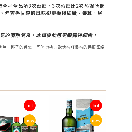
全程全品項3次蒸餾，3次蒸餾比2次蒸餾所擷
，但芳香甘醇的風味卻更顯得細緻、優雅，尾
見的清甜氣息，冰鎮後飲用更顯獨特細緻。
著香草、椰子的香氣，同時也帶有歐肯特軒獨特的柔順細緻
hot
hot
new
new