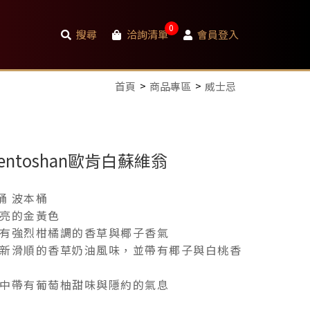
0
搜尋
洽詢清單
會員登入
首頁
商品專區
威士忌
hentoshan歐肯白蘇維翁
桶 波本桶
清亮的金黃色
帶有強烈柑橘調的香草與椰子香氣
清新滑順的香草奶油風味，並帶有椰子與白桃香
爽中帶有葡萄柚甜味與隱約的氣息