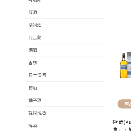
琴酒
蘭姆酒
龍舌蘭
調酒
香檳
日本清酒
梅酒
柚子酒
商
韓國燒酒
歐肯(A
啤酒
角」，