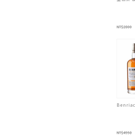
NT$2800
Benri
NT$4950