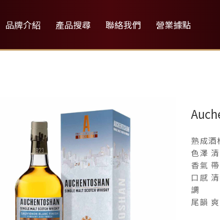
品牌介紹
產品搜尋
聯絡我們
營業據點
Auc
熟成酒
色澤 
香氣 
口感 
調
尾韻 