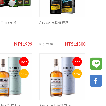
Ardbeg Three Monsters Of Smoke雅柏煙燻野獸組(3款入)
Ardcore雅柏造刺 (限量版 )
NT$1999
NT$11500
NT$12000
hot
hot
new
new
Benriach班瑞克10 年
Benriach班瑞克蘇格蘭12年威士忌