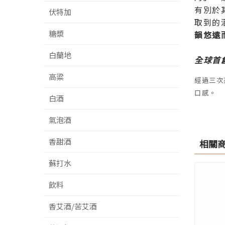
有別於
伏特加
取到的
糖漿
韻悠遠
白蘭地
全球首
高粱
經過三次
口感。
白酒
氣泡酒
香甜酒
相關
蘇打水
飲料
香艾酒/苦艾酒