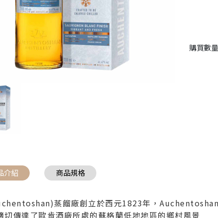
購買數量 
品介紹
商品規格
uchentoshan)蒸餾廠創立於西元1823年，Auchen
適切傳達了歐肯酒廠所處的蘇格蘭低地地區的鄉村風景