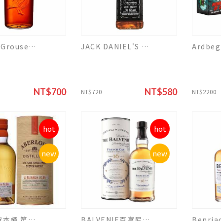
FamousGrouse裸雀 初次雪莉桶
JACK DANIEL'S 傑克丹尼田納西威士忌
NT$700
NT$580
NT$720
NT$2200
hot
hot
new
new
亞伯樂 波本桶 第七批次原酒 700ml
BALVENIE百富尼16年法國皮諾甜酒桶