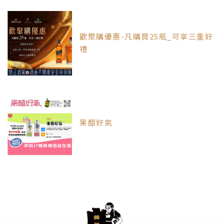
歡聚購優惠-凡購買25瓶_可享三重好
禮
果醋好氣