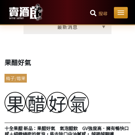
最新消息
首頁
搜尋
最新消息
果醋好氣
梅子/莓果
Sparkling Vinegar ( Plum & Berry）
果
醋
好
氣
十全果醋 新品：果醋好氣 氣泡醋飲 GV強度高．擁有暢快口
感＋細緻綿密的氣泡，能去除口中油膩感， 越喝越唰嘴