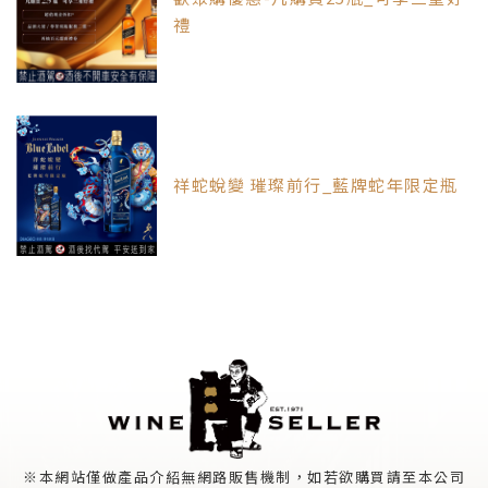
禮
祥蛇蛻變 璀璨前行_藍牌蛇年限定瓶
※本網站僅做產品介紹無網路販售機制，如若欲購買請至本公司