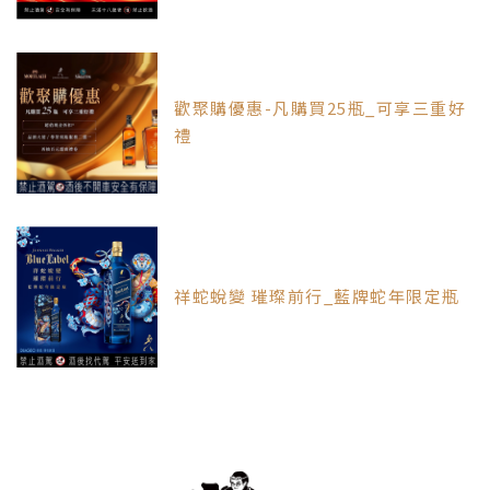
歡聚購優惠-凡購買25瓶_可享三重好
禮
祥蛇蛻變 璀璨前行_藍牌蛇年限定瓶