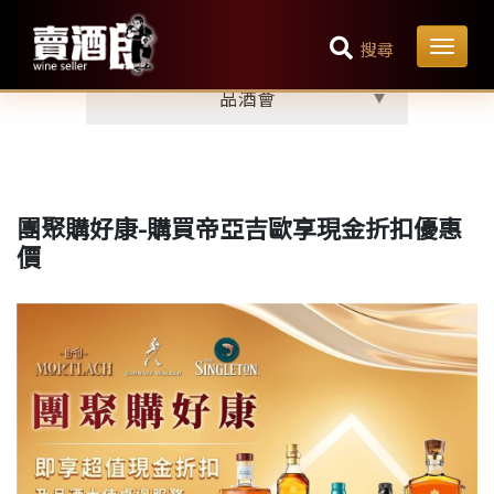
最新消息
首頁
搜尋
品酒會
團聚購好康-購買帝亞吉歐享現金折扣優惠
價